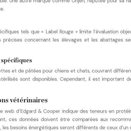
able. Une autre marque comme Orijen, réputée pour sa hau
e.
écifiques tels que « Label Rouge » limite l’évaluation obj
us précises concernant les élevages et les abattages ser
 spécifiques
 et de pâtées pour chiens et chats, couvrant différents 
rilisés sont disponibles. Cependant, il est important de 
ns vétérinaires
 site web d’Edgard & Cooper indique des teneurs en proté
nt, ces données doivent être comparées aux recommand
, les besoins énergétiques seront différents de ceux d’un c