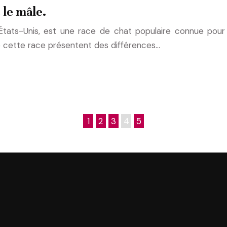
 le mâle.
États-Unis, est une race de chat populaire connue pour 
e cette race présentent des différences…
1
2
3
4
5